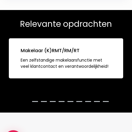
Relevante opdrachten
Makelaar (K)RMT/RM/RT
Een zelfstandige makelaarsfunctie met
veel klantcontact en verantwoordelijkheid!