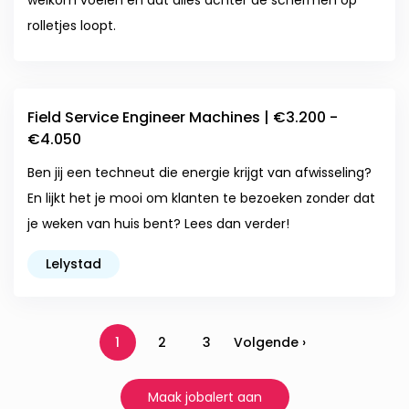
welkom voelen en dat alles achter de schermen op
rolletjes loopt.
Field Service Engineer Machines | €3.200 -
€4.050
Ben jij een techneut die energie krijgt van afwisseling?
En lijkt het je mooi om klanten te bezoeken zonder dat
je weken van huis bent? Lees dan verder!
Lelystad
1
2
3
Volgende ›
Maak jobalert aan