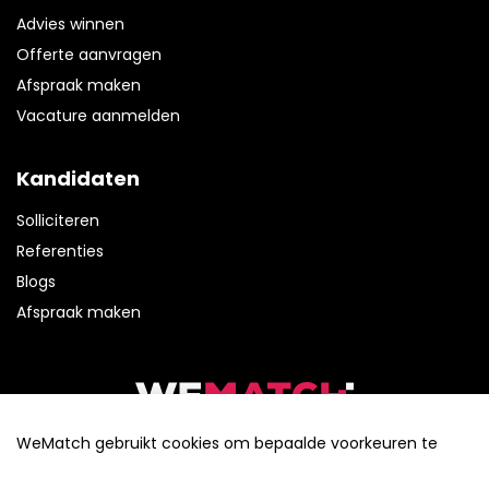
Advies winnen
Offerte aanvragen
Afspraak maken
Vacature aanmelden
Kandidaten
Solliciteren
Referenties
Blogs
Afspraak maken
Tel:
(0320) 41 68 92
WeMatch gebruikt cookies om bepaalde voorkeuren te
E-mail:
info@wematch.nu
cookie- en privacybeleid