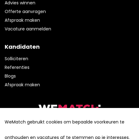
Advies winnen
Offerte aanvragen
Afspraak maken
Vacature aanmelden
Kandidaten
Solliciteren
Referenties
Blogs
Afspraak maken
Tel:
(0320) 41 68 92
WeMatch gebruikt cookies om bepaalde voorkeuren te
E-mail:
info@wematch.nu
cookie- en privacybeleid
onthouden en vacatures af te stemmen op je interesses.