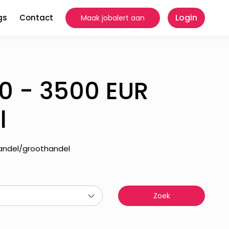
Login
gs
Contact
Maak jobalert aan
0 - 3500 EUR
l
Handel/groothandel