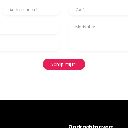
CV:*
Schrijf mij in!
Opdrachtgevers