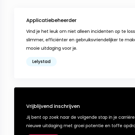
Applicatiebeheerder
Vind je het leuk om niet alleen incidenten op te l
slimmer, efficiënter en gebruiksvriendelijker te m
mooie uitdaging voor je.
Lelystad
Vrijblijvend inschrijven
Jij bent op zoek naar de volgende stap in je carriëre
nieuwe uitdaging met groei potentie en toffe opdr