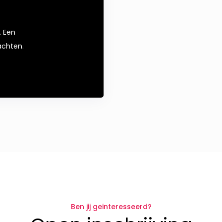
. Een
achten.
Ben jij geinteresseerd?