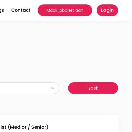
Login
gs
Contact
Maak jobalert aan
ist (Medior / Senior)