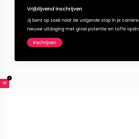
Vrijblijvend inschrijven
Jij bent op zoek naar de volgende stap in je carriëre
nieuwe uitdaging met groei potentie en toffe opdr
Inschrijven
1