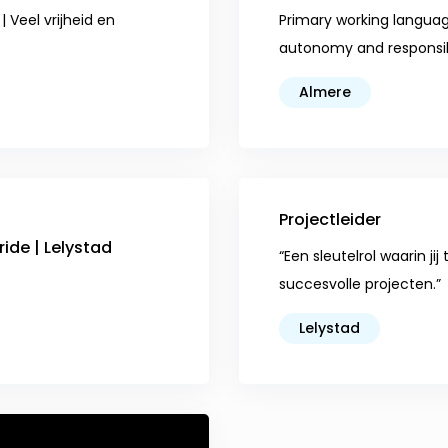
 Veel vrijheid en
Primary working language
autonomy and responsib
Almere
Projectleider
ide | Lelystad
“Een sleutelrol waarin j
succesvolle projecten.”
Lelystad