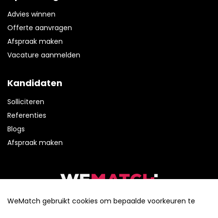
Advies winnen
Offerte aanvragen
Afspraak maken
Vacature aanmelden
Kandidaten
Solliciteren
Referenties
Blogs
Afspraak maken
Tel:
(0320) 41 68 92
WeMatch gebruikt cookies om bepaalde voorkeuren te
E-mail:
info@wematch.nu