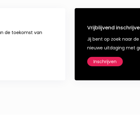
Vrijblijvend inschrijv
aan de toekomst van
Jij bent op zoek naar de 
nieuwe uitdaging met gr
Inschrijven