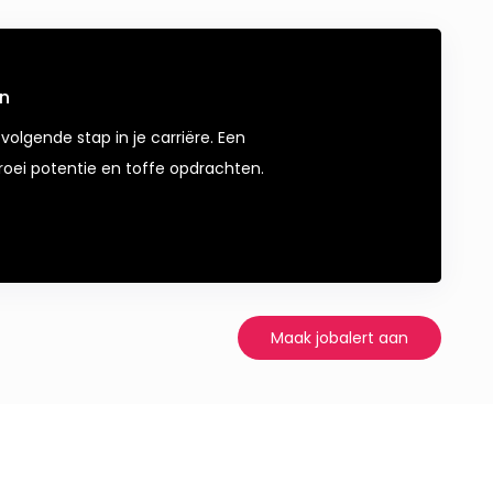
en
volgende stap in je carriëre. Een
oei potentie en toffe opdrachten.
Maak jobalert aan