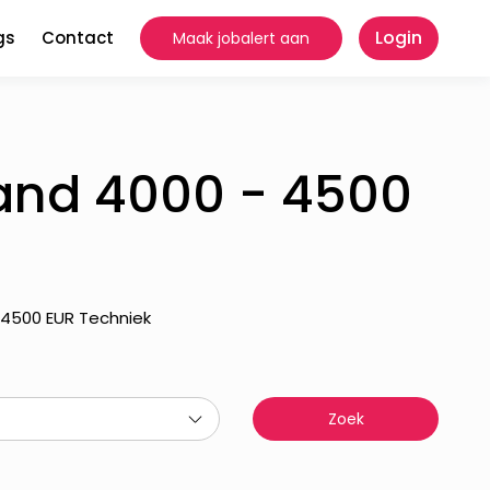
Login
gs
Contact
Maak jobalert aan
land 4000 - 4500
- 4500 EUR Techniek