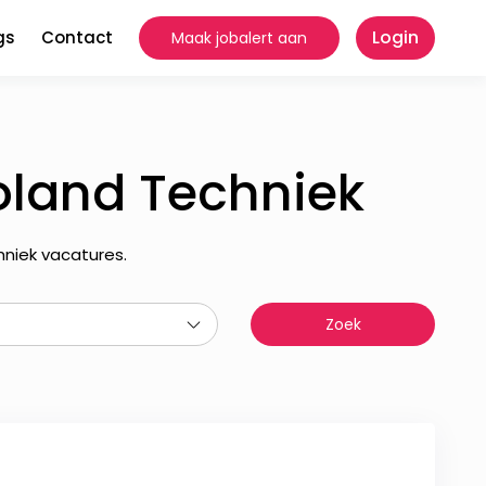
Login
gs
Contact
Maak jobalert aan
oland Techniek
hniek vacatures.