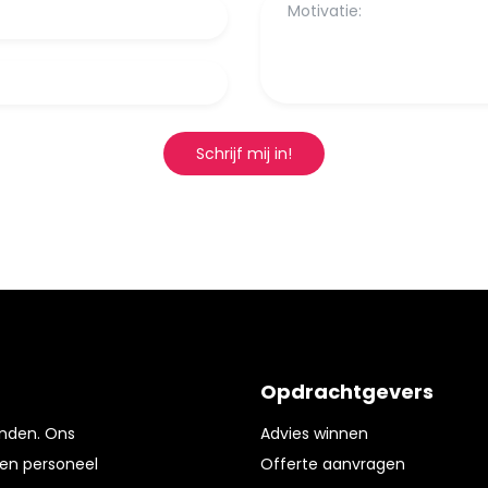
Schrijf mij in!
Opdrachtgevers
enden. Ons
Advies winnen
en personeel
Offerte aanvragen