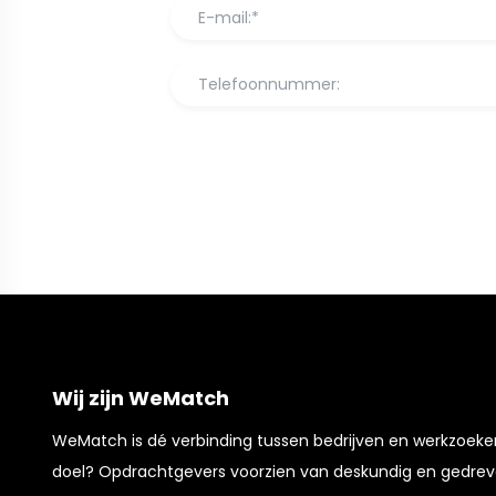
Wij zijn WeMatch
WeMatch is dé verbinding tussen bedrijven en werkzoek
doel? Opdrachtgevers voorzien van deskundig en gedrev