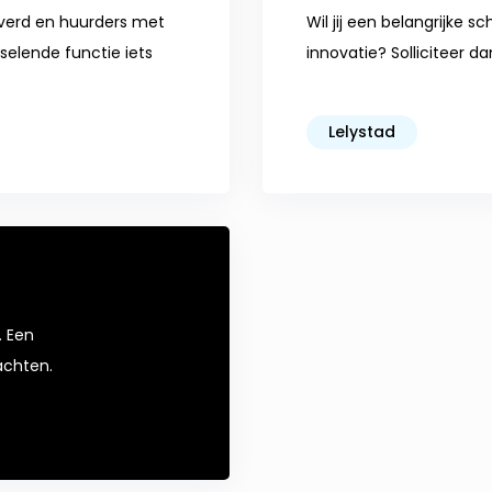
everd en huurders met
Wil jij een belangrijke
selende functie iets
innovatie? Solliciteer d
Lelystad
. Een
achten.