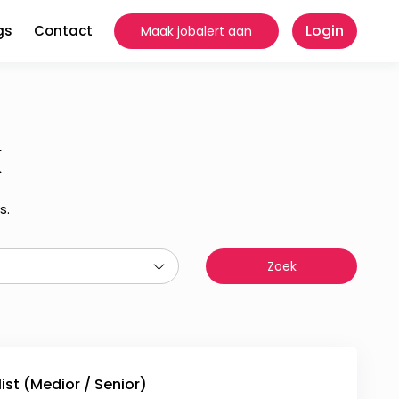
Login
gs
Contact
Maak jobalert aan
k
s.
ist (Medior / Senior)