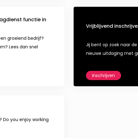
gdienst functie in
Vrijblijvend inschrijv
een groeiend bedrijf?
Jij bent op zoek naar de 
am? Lees dan snel
nieuwe uitdaging met gr
Inschrijven
? Do you enjoy working