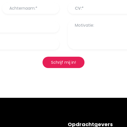
CV:*
Schrijf mij in!
Opdrachtgevers