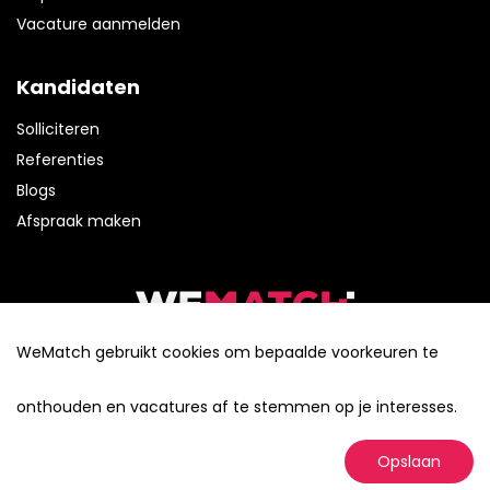
Vacature aanmelden
Kandidaten
Solliciteren
Referenties
Blogs
Afspraak maken
Tel:
(0320) 41 68 92
WeMatch gebruikt cookies om bepaalde voorkeuren te
E-mail:
info@wematch.nu
cookie- en privacybeleid
onthouden en vacatures af te stemmen op je interesses.
Powered by OTYS Recruiting Technology