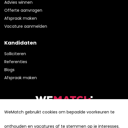
Advies winnen
Offerte aanvragen
Afspraak maken
Vacature aanmelden
Kandidaten
Solliciteren
Referenties
Blogs
Afspraak maken
Tel:
(0320) 41 68 92
WeMatch gebruikt cookies om bepaalde voorkeuren te
E-mail:
info@wematch.nu
cookie- en privacybeleid
onthouden en vacatures af te stemmen op je interesses.