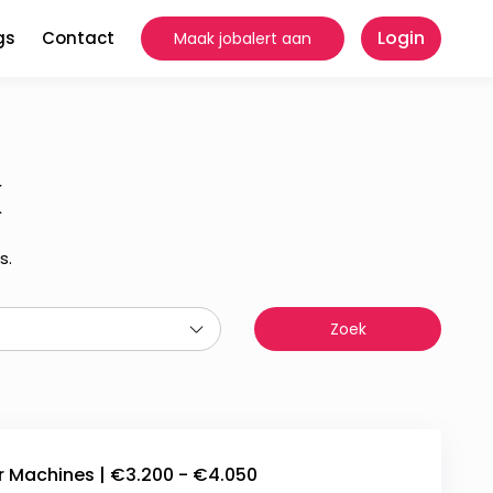
Login
gs
Contact
Maak jobalert aan
k
s.
er Machines | €3.200 - €4.050