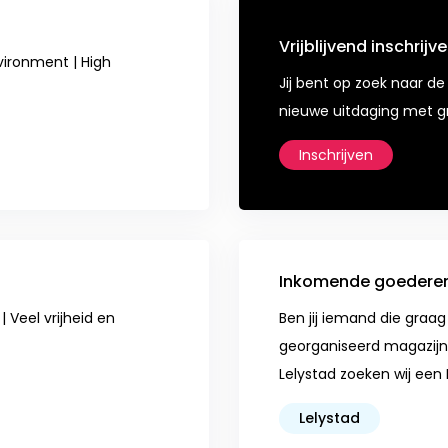
Vrijblijvend inschrijv
vironment | High
Jij bent op zoek naar de 
nieuwe uitdaging met gr
Inschrijven
Inkomende goedere
 Veel vrijheid en
Ben jij iemand die graag
georganiseerd magazijn?
Lelystad zoeken wij een
Lelystad