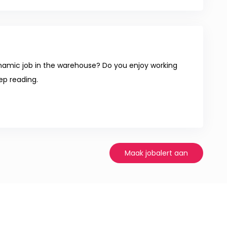
ynamic job in the warehouse? Do you enjoy working
eep reading.
Maak jobalert aan