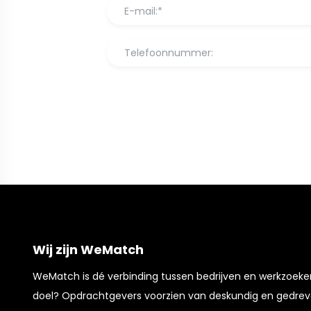
Wij zijn WeMatch
WeMatch is dé verbinding tussen bedrijven en werkzoek
doel? Opdrachtgevers voorzien van deskundig en gedrev