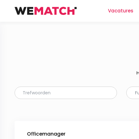
Vacatures
H
F
Officemanager