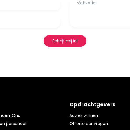
Schrijf mij in!
Opdrachtgevers
enden. Ons
Advies winnen
en personeel
Offerte aanvragen