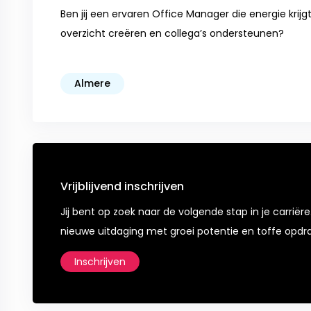
Ben jij een ervaren Office Manager die energie krijg
overzicht creëren en collega’s ondersteunen?
Almere
Vrijblijvend inschrijven
Jij bent op zoek naar de volgende stap in je carriëre
nieuwe uitdaging met groei potentie en toffe opdr
Inschrijven