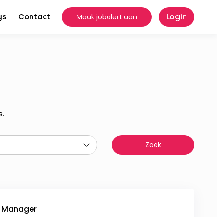
Login
gs
Contact
Maak jobalert aan
s.
d Manager